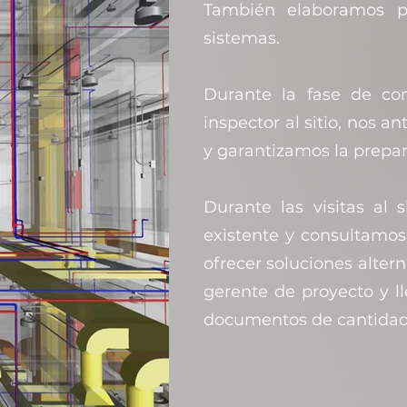
También elaboramos pl
sistemas.
Durante la fase de co
inspector al sitio, nos an
y garantizamos la prepar
Durante las visitas al 
existente y consultamos
ofrecer soluciones alter
gerente de proyecto y l
documentos de cantidad