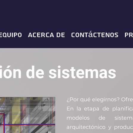
equipo
Acerca de
Contáctenos
pr
ión de sistemas
¿Por qué elegirnos? Of
En la etapa de planific
modelos de siste
arquitectónico y produc