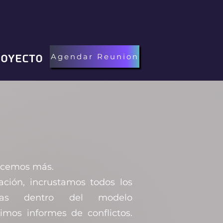
oyecto
Agendar Reunion
recemos más.
ación, incrustamos todos los
mas dentro del modelo
imos informes de conflictos.